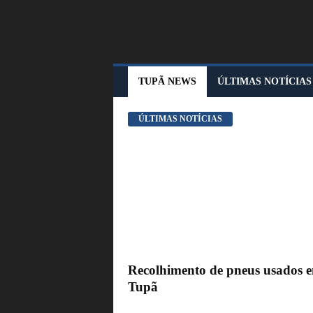
T
U
TUPÃ NEWS
ÚLTIMAS NOTÍCIAS
P
Ã
N
E
ÚLTIMAS NOTÍCIAS
W
S
Recolhimento de pneus usados 
Tupã