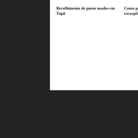
Recolhimento de pneus usados em
Como pr
Tupã
escorpi