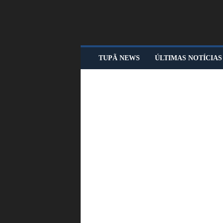
T
TUPÃ NEWS
ÚLTIMAS NOTÍCIAS
U
P
Ã
N
E
W
S