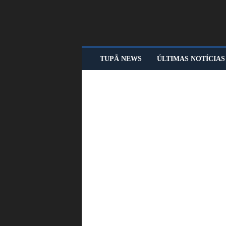
T
TUPÃ NEWS
ÚLTIMAS NOTÍCIAS
U
P
Ã
N
E
W
S