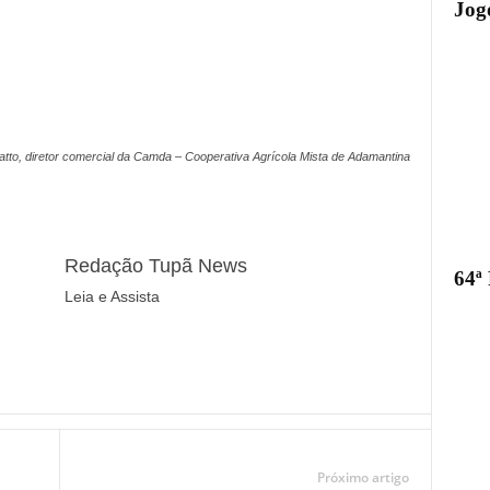
Jogo
atto, diretor comercial da Camda – Cooperativa Agrícola Mista de Adamantina
Redação Tupã News
64ª
Leia e Assista
Próximo artigo