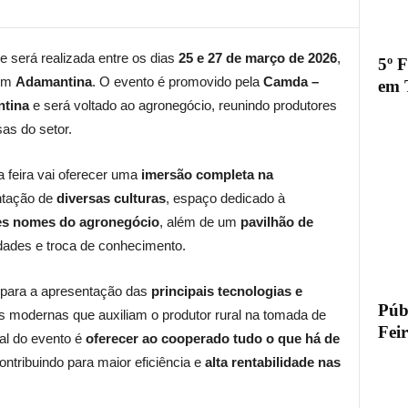
 e será realizada entre os dias
25 e 27 de março de 2026
,
5º 
em
Adamantina
. O evento é promovido pela
Camda –
em 
ntina
e será voltado ao agronegócio, reunindo produtores
as do setor.
 a feira vai oferecer uma
imersão completa na
ntação de
diversas culturas
, espaço dedicado à
es nomes do agronegócio
, além de um
pavilhão de
dades e troca de conhecimento.
para a apresentação das
principais tecnologias e
Públ
s modernas que auxiliam o produtor rural na tomada de
Fei
ral do evento é
oferecer ao cooperado tudo o que há de
contribuindo para maior eficiência e
alta rentabilidade nas