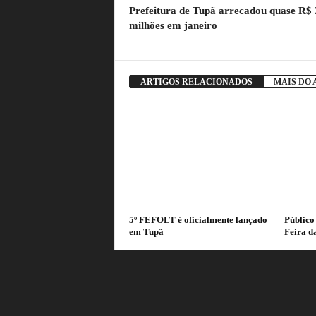
Prefeitura de Tupã arrecadou quase R$ 
milhões em janeiro
ARTIGOS RELACIONADOS
MAIS DO
5º FEFOLT é oficialmente lançado
Público
em Tupã
Feira d