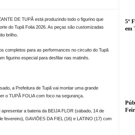
TE DE TUPÃ está produzindo todo o figurino que
5º 
 corte do Tupã Folia 2026. As peças são customizadas
em 
to brilho.
tos completos para as performances no circuito do Tupã
um figurino especial para desfilar nas matinês.
ado, a Prefeitura de Tupã vai montar uma grande
eber o TUPÃ FOLIA com foco na segurança.
Públ
Fei
apresentar a bateria da BEIJA FLOR (sábado, 14 de
 fevereiro), GAVIÕES DA FIEL (16) e LATINO (17) com