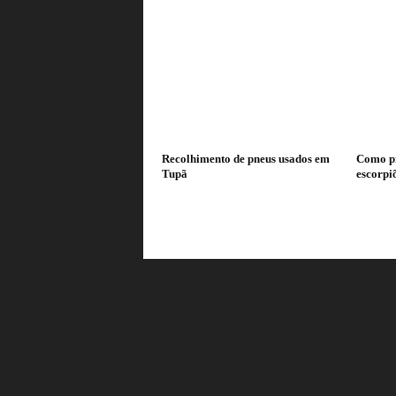
Recolhimento de pneus usados em
Como pr
Tupã
escorpi