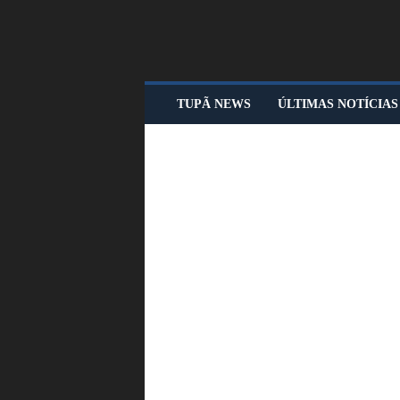
T
TUPÃ NEWS
ÚLTIMAS NOTÍCIAS
U
P
Ã
N
E
W
S