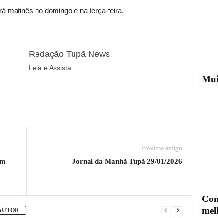
á matinês no domingo e na terça-feira.
Redação Tupã News
Leia e Assista
Mui
Próximo artigo
em
Jornal da Manhã Tupã 29/01/2026
Com
mel
 AUTOR