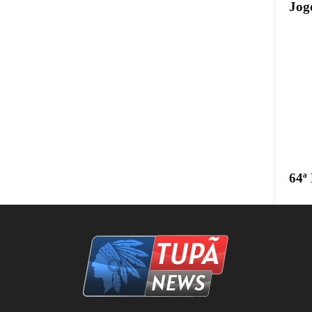
Jogo
64ª