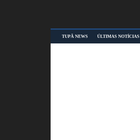
T
TUPÃ NEWS
ÚLTIMAS NOTÍCIAS
U
P
Ã
N
E
W
S