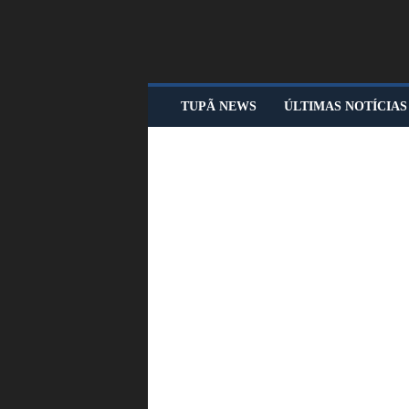
T
TUPÃ NEWS
ÚLTIMAS NOTÍCIAS
U
P
Ã
N
E
W
S