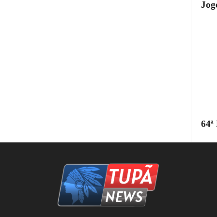
Jogo
64ª