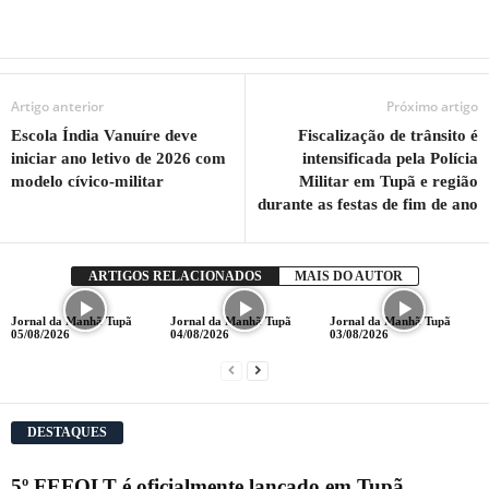
Artigo anterior
Próximo artigo
Escola Índia Vanuíre deve
Fiscalização de trânsito é
iniciar ano letivo de 2026 com
intensificada pela Polícia
modelo cívico-militar
Militar em Tupã e região
durante as festas de fim de ano
ARTIGOS RELACIONADOS
MAIS DO AUTOR
Jornal da Manhã Tupã
Jornal da Manhã Tupã
Jornal da Manhã Tupã
05/08/2026
04/08/2026
03/08/2026
DESTAQUES
5º FEFOLT é oficialmente lançado em Tupã