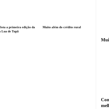
 lota a primeira edição da
Muito além do crédito rural
a Lua de Tupã
Mui
Com
mel