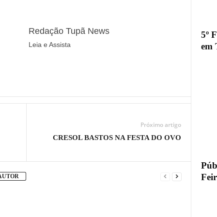
Redação Tupã News
5º 
Leia e Assista
em 
Próximo artigo
CRESOL BASTOS NA FESTA DO OVO
Públ
Fei
 AUTOR