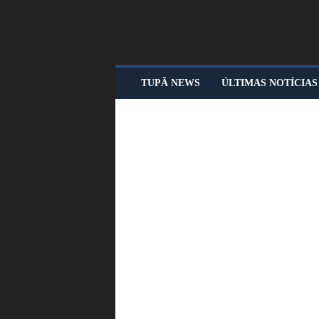
T
TUPÃ NEWS
ÚLTIMAS NOTÍCIAS
U
P
Ã
N
E
W
S