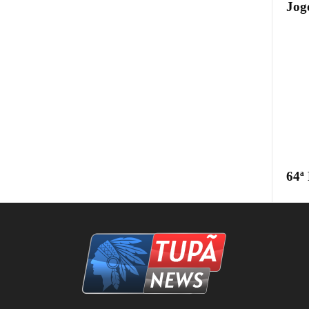
Jogo
64ª