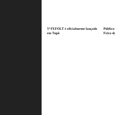
5º FEFOLT é oficialmente lançado
Público
em Tupã
Feira d