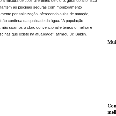
à mistura de tipos diferentes de cloro, gerando alto risco
r mantém as piscinas seguras com monitoramento
amento por salinização, oferecendo aulas de natação,
visão contínua da qualidade da água. “A população
 não usamos o cloro convencional e temos o melhor e
inas que existe na atualidade”, afirmou Dr. Baldin.
Mui
Com
mel