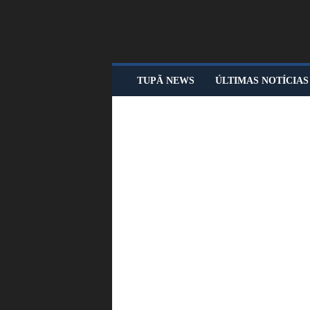
T
TUPÃ NEWS
ÚLTIMAS NOTÍCIAS
U
P
Ã
N
E
W
S