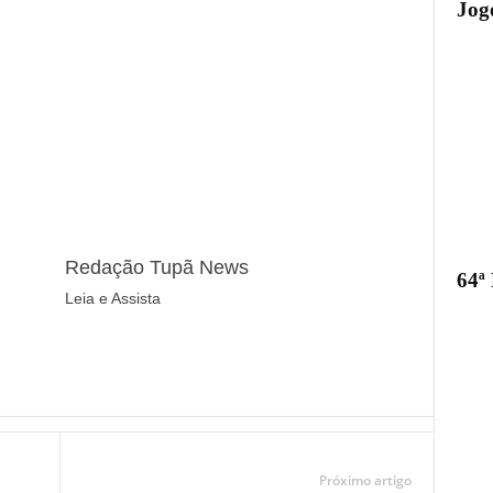
Jogo
Redação Tupã News
64ª
Leia e Assista
Próximo artigo