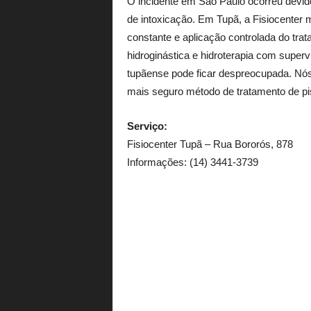
O incidente em São Paulo ocorreu devido 
de intoxicação. Em Tupã, a Fisiocente
constante e aplicação controlada do trat
hidroginástica e hidroterapia com super
tupãense pode ficar despreocupada. Nós
mais seguro método de tratamento de pisc
Serviço:
Fisiocenter Tupã – Rua Bororós, 878
Informações: (14) 3441-3739