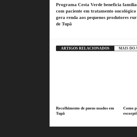
Programa Cesta Verde beneficia família
com paciente em tratamento oncológico
gera renda aos pequenos produtores rur
de Tupã
ARTIGOS RELACIONADOS
MAIS DO
Recolhimento de pneus usados em
Como pr
Tupã
escorpi