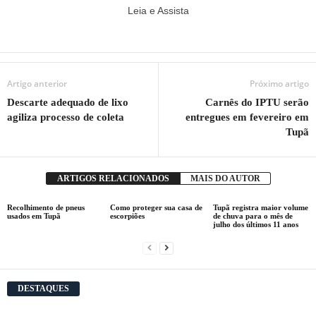
Leia e Assista
Artigo anterior
Próximo artigo
Descarte adequado de lixo
Carnês do IPTU serão
agiliza processo de coleta
entregues em fevereiro em
Tupã
ARTIGOS RELACIONADOS
MAIS DO AUTOR
Recolhimento de pneus
Como proteger sua casa de
Tupã registra maior volume
usados em Tupã
escorpiões
de chuva para o mês de
julho dos últimos 11 anos
DESTAQUES