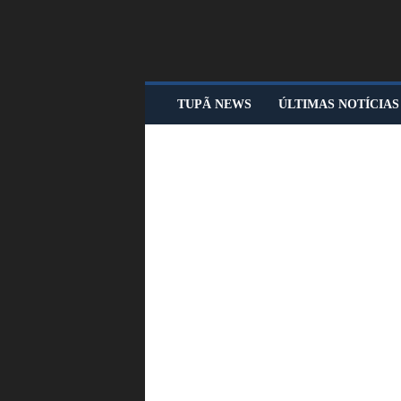
T
TUPÃ NEWS
ÚLTIMAS NOTÍCIAS
U
P
Ã
N
E
W
S