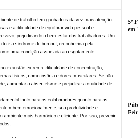
biente de trabalho tem ganhado cada vez mais atenção.
5º 
as e a dificuldade de equilibrar vida pessoal e
em 
cessivo, prejudicando o bem-estar dos trabalhadores. Um
to é a síndrome de burnout, reconhecida pela
como uma condição associada ao esgotamento
mo exaustão extrema, dificuldade de concentração,
oblemas físicos, como insônia e dores musculares. Se não
de, aumentar o absenteísmo e prejudicar a qualidade de
ndamental tanto para os colaboradores quanto para as
Públ
entem bem emocionalmente, sua produtividade e
Fei
 ambiente mais harmônico e eficiente. Por isso, prevenir
todos.