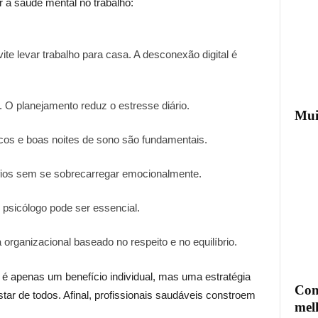
 a saúde mental no trabalho:
ite levar trabalho para casa. A desconexão digital é
a. O planejamento reduz o estresse diário.
Mui
icos e boas noites de sono são fundamentais.
fios sem se sobrecarregar emocionalmente.
m psicólogo pode ser essencial.
rganizacional baseado no respeito e no equilíbrio.
o é apenas um benefício individual, mas uma estratégia
Com
r de todos. Afinal, profissionais saudáveis constroem
mel