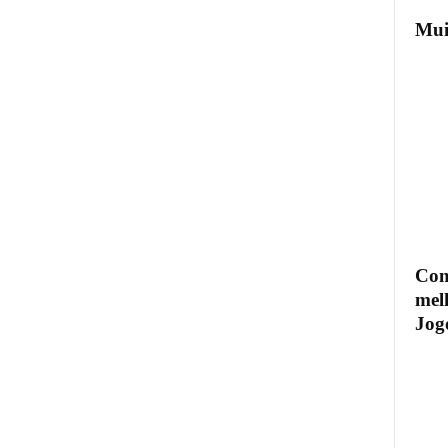
Mui
Com
mel
Jogo