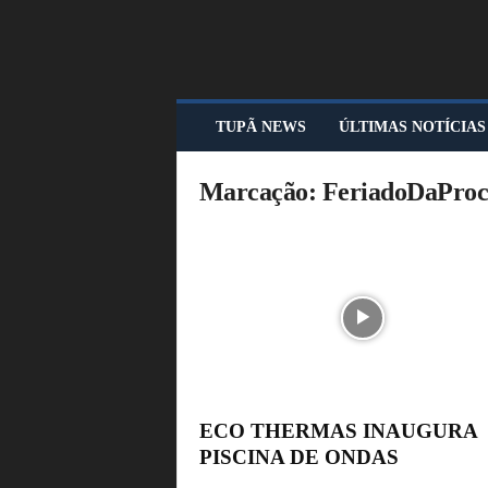
T
TUPÃ NEWS
ÚLTIMAS NOTÍCIAS
U
P
Ã
Marcação: FeriadoDaPro
N
E
W
S
ECO THERMAS INAUGURA
PISCINA DE ONDAS