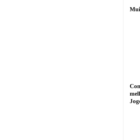
Mui
Com
mel
Jogo