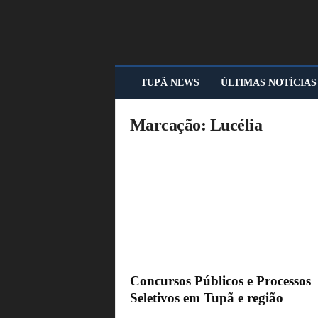
T
TUPÃ NEWS
ÚLTIMAS NOTÍCIAS
U
P
Ã
Marcação: Lucélia
N
E
W
S
Concursos Públicos e Processos
Seletivos em Tupã e região