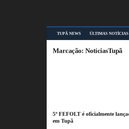
T
TUPÃ NEWS
ÚLTIMAS NOTÍCIAS
U
P
Ã
Marcação: NotíciasTupã
N
E
W
S
5º FEFOLT é oficialmente lança
em Tupã