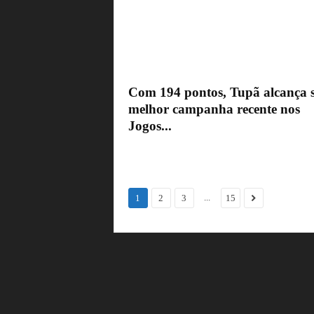
Com 194 pontos, Tupã alcança 
melhor campanha recente nos
Jogos...
...
1
2
3
15