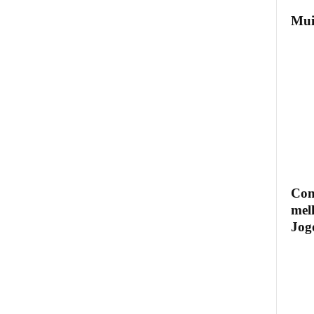
Mui
Com
mel
Jogo