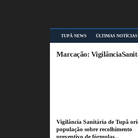
T
TUPÃ NEWS
ÚLTIMAS NOTÍCIAS
U
P
Ã
Marcação: VigilânciaSani
N
E
W
S
Vigilância Sanitária de Tupã ori
população sobre recolhimento
preventivo de fórmulas...