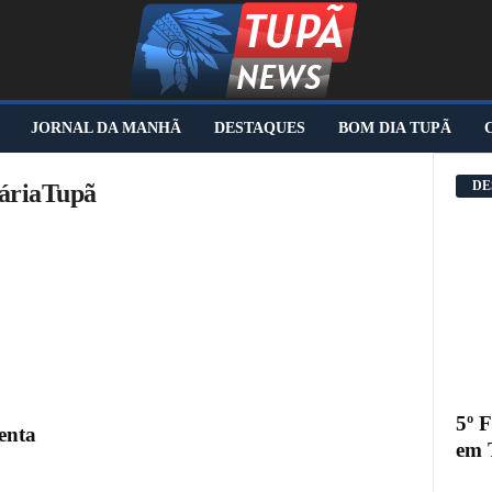
JORNAL DA MANHÃ
DESTAQUES
BOM DIA TUPÃ
DE
táriaTupã
5º 
enta
em 