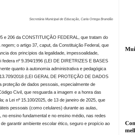
Secretária Municipal de Educação, Carla Ortega Brandão
s 205 e 206 da CONSTITUIÇÃO FEDERAL, que tratam do
 regem; o artigo 37, caput, da Constituição Federal, que
Mui
ncia dos princípios da legalidade, impessoalidade,
a Lei federa nº 9.394/1996 (LEI DE DIRETRIZES E BASES
e quanto à autonomia administrativa e pedagógica
al nº 13.709/2018 (LEI GERAL DE PROTEÇÃO DE DADOS
proteção de dados pessoais, especialmente de
 Código Civil, que resguarda a imagem e a honra das
; a Lei nº 15.100/2025, de 13 de janeiro de 2025, que
áteis pessoais (como celulares) durante as aulas,
il, no ensino fundamental e no ensino médio, nas redes
Com
 de garantir ambiente escolar ético, seguro e propício ao
mel