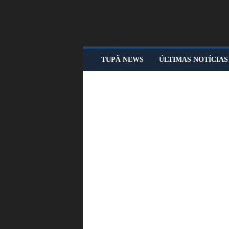
T
TUPÃ NEWS
ÚLTIMAS NOTÍCIAS
U
P
Ã
N
E
W
S