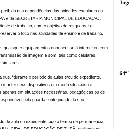
Jogo
a proibido nas dependências das unidades escolares da
PÃ e da SECRETARIA MUNICIPAL DE EDUCAÇÃO,
iente de trabalho, com o objetivo de resguardar o
preservar o foco nas atividades de ensino e de trabalho.
cos quaisquer equipamentos com acesso à internet ou com
ransmissão de imagem e som, tais como celulares,
e similares.
64ª
a que, “durante o período de aulas e/ou do expediente,
o manter seus dispositivos em modo silencioso e
os apenas em situações necessárias, pedagógicas ou de
responsável pela guarda e integridade do seu
odo de aula ou expediente todo o tempo de permanência
A MUNICIPAL DE EDUCAÇÃO DE TUPÃ, realizada na