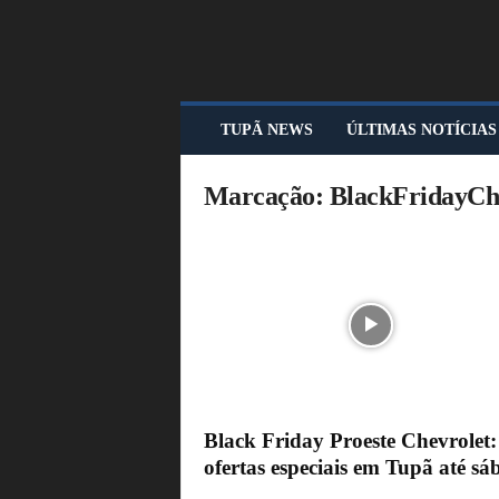
T
TUPÃ NEWS
ÚLTIMAS NOTÍCIAS
U
P
Ã
Marcação: BlackFridayCh
N
E
W
S
Black Friday Proeste Chevrolet:
ofertas especiais em Tupã até s