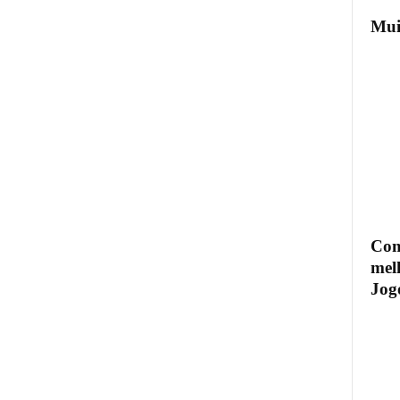
Mui
Com
mel
Jogo