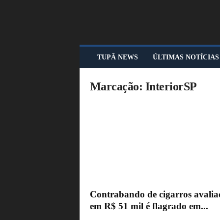
T
TUPÃ NEWS
ÚLTIMAS NOTÍCIAS
U
P
Ã
Marcação: InteriorSP
N
E
W
S
Contrabando de cigarros avalia
em R$ 51 mil é flagrado em...