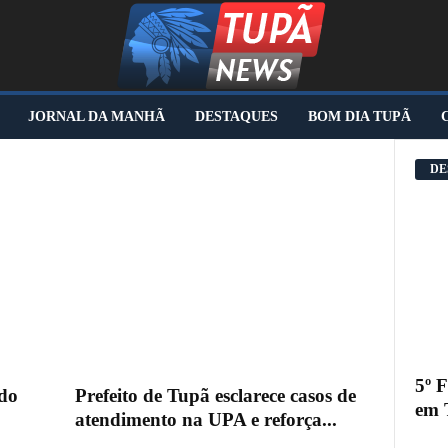
JORNAL DA MANHÃ
DESTAQUES
BOM DIA TUPÃ
DE
5º 
do
Prefeito de Tupã esclarece casos de
em 
atendimento na UPA e reforça...