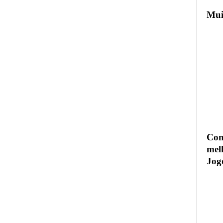
Mui
Com
mel
Jogo