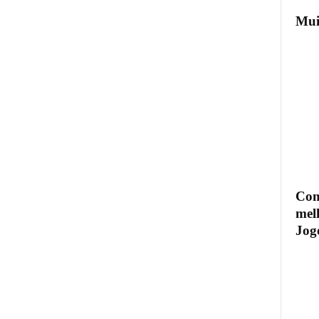
Mui
Com
mel
Jogo