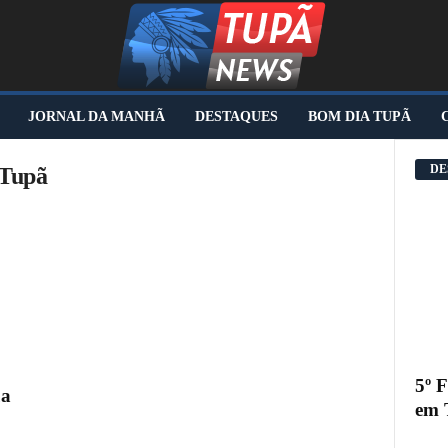
JORNAL DA MANHÃ
DESTAQUES
BOM DIA TUPÃ
DE
lTupã
5º 
ua
em 