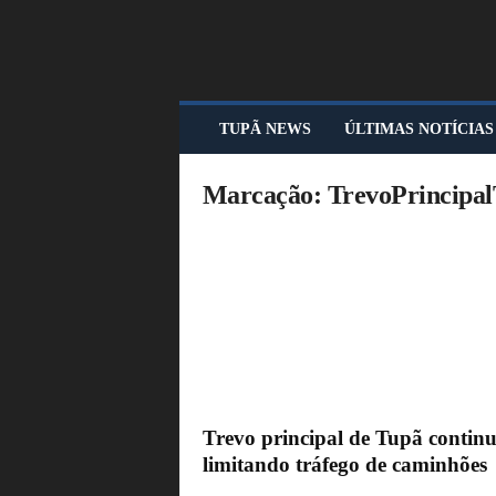
T
TUPÃ NEWS
ÚLTIMAS NOTÍCIAS
U
P
Ã
Marcação: TrevoPrincipa
N
E
W
S
Trevo principal de Tupã contin
limitando tráfego de caminhões