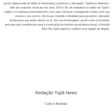
Lazaro Apparecido de Mello (in memoriam), professor e advogado. Tupãense talentoso,
líder de conjuntos musicais nos anos 1970 e 80, ele embalava os bailes de Tupã e
região e se animava profundamente com cada Carnaval, contagiando a todos com sua
música e seu sorriso. Ele trouxe melodia e felicidade para gerações, deixando
lembranças que ainda vibram no ar. Em sua homenagem, assim como à de tantas
pessoas que contribuíram para a construção da história carnavalesca local, a Revista
Bom Dia Tupã registra e celebra esse legado de alegria.
Redação Tupã News
Leia e Assista