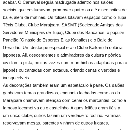
acabar. O Carnaval seguia madrugada adentro nos salões
sociais, que costumavam promover quatro ou até cinco noites de
baile, além de matinês. Os foliões lotavam espaços como o Tupã
Tênis Clube, Clube Marajoara, SASMT (Sociedade Amigos dos
Servidores Municipais de Tupã), Clube dos Bancários, o popular
Panelão (Ginásio de Esportes Elias Kenaifes) e o Baile do
Geraldão. Um destaque especial era o Clube Kaikan da colônia
japonesa. Ali, descendentes e admiradores da cultura nipônica
dividiam a pista, muitas vezes com marchinhas adaptadas para o
japonês ou cantadas com sotaque, criando cenas divertidas e
inesquecíveis.
As decorações também eram um espetáculo à parte. Os salões
ganhavam temas grandiosos, enquanto fachadas como as do
Marajoara chamavam atenção com cenários marcantes, como a
famosa locomotiva ou o castelinho. Alguns foliões eram fiéis a
um único clube; outros faziam um verdadeiro rodízio. Famílias
reservavam mesas, parentes vinham de outros lugares,