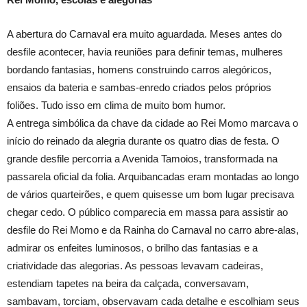
A abertura do Carnaval era muito aguardada. Meses antes do
desfile acontecer, havia reuniões para definir temas, mulheres
bordando fantasias, homens construindo carros alegóricos,
ensaios da bateria e sambas-enredo criados pelos próprios
foliões. Tudo isso em clima de muito bom humor.
A entrega simbólica da chave da cidade ao Rei Momo marcava o
início do reinado da alegria durante os quatro dias de festa. O
grande desfile percorria a Avenida Tamoios, transformada na
passarela oficial da folia. Arquibancadas eram montadas ao longo
de vários quarteirões, e quem quisesse um bom lugar precisava
chegar cedo. O público comparecia em massa para assistir ao
desfile do Rei Momo e da Rainha do Carnaval no carro abre-alas,
admirar os enfeites luminosos, o brilho das fantasias e a
criatividade das alegorias. As pessoas levavam cadeiras,
estendiam tapetes na beira da calçada, conversavam,
sambavam, torciam, observavam cada detalhe e escolhiam seus