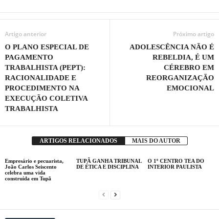
Artigo anterior
Próximo artigo
O PLANO ESPECIAL DE
ADOLESCÊNCIA NÃO É
PAGAMENTO
REBELDIA, É UM
TRABALHISTA (PEPT):
CÉREBRO EM
RACIONALIDADE E
REORGANIZAÇÃO
PROCEDIMENTO NA
EMOCIONAL
EXECUÇÃO COLETIVA
TRABALHISTA
ARTIGOS RELACIONADOS
MAIS DO AUTOR
Empresário e pecuarista,
TUPÃ GANHA TRIBUNAL
O 1º CENTRO TEA DO
João Carlos Seiscento
DE ÉTICA E DISCIPLINA
INTERIOR PAULISTA
celebra uma vida
construída em Tupã