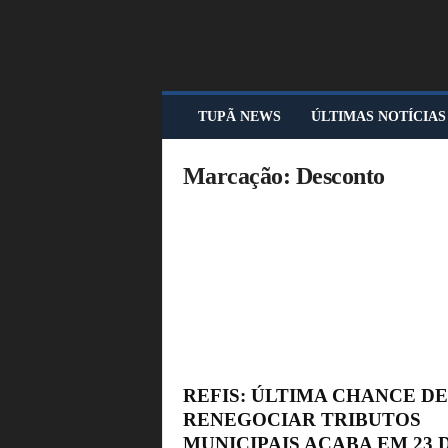
T
TUPÃ NEWS
ÚLTIMAS NOTÍCIAS
U
P
Ã
Marcação: Desconto
N
E
W
S
REFIS: ÚLTIMA CHANCE DE
RENEGOCIAR TRIBUTOS
MUNICIPAIS ACABA EM 23 DE