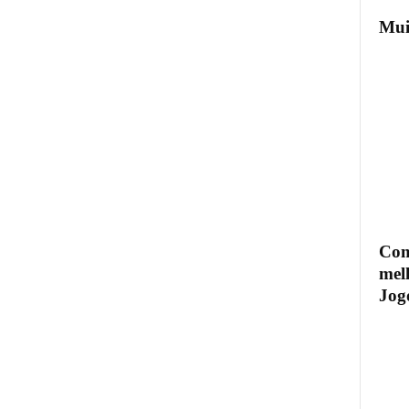
Mui
Com
mel
Jogo